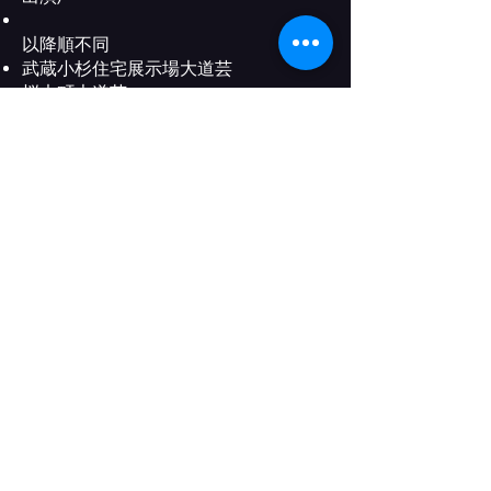
以降順不同
武蔵小杉住宅展示場大道芸
桜木町大道芸
都筑大道芸 センター南駅スキップ広
場前、センター北駅前
川崎大道芸
第4回鶴見ウチナー祭り 入船公園
新日本海フェリー (2017年～)
GW、夏季の船内ロングラン公演
横浜DeNAベイスターズとの共同開催
マグカル解放区 in 勝祭
他、大型ショッピングセンター、結婚
式余興ショー、マルシェ、夏祭り、企
業パーティーなど多数出演
【舞台】
横浜市港北区「港北区民ミュージカ
ル」港北公会堂
14～25歳の間に6回出演