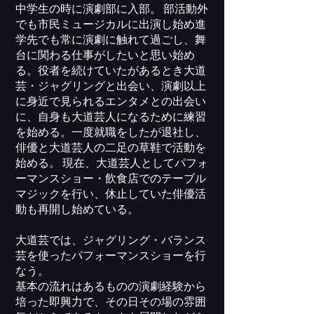
中学生の時に演劇部に入部。 部活動外
でも市⺠ミュージカルに出演し始め進
学先でも常に演劇に触れて過ごし、舞
台に関わる仕事がしたいと思い始め
る。役者を続けていたがあるとき大道
芸・ジャグリングと出会い、演劇以上
に身近で見られるエンタメとの出会い
に、自身も大道芸人になるために練習
を始める。一度就職をしたが退社し、
俳優と大道芸人の二足の草鞋で活動を
始める。 現在、大道芸人としてパフォ
ーマンスショー・飲食店でのテーブル
マジックを行い、休止していた俳優活
動も再開し始めている。
大道芸では、ジャグリング・バランス
芸を使ったパフォーマンスショーを行
なう。
基本の流れはあるものの演劇経験から
培った即興力で、その日その場の雰囲