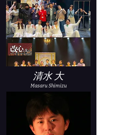
​清水 大
Masaru Shimizu