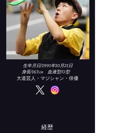
生年月日/1991年10月21日
​身長/163㎝ 血液型/O型
​大道芸人・マジシャン・俳優
​経歴