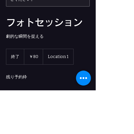
フォトセッション
劇的な瞬間を捉える
80
円
終了
終
￥80
Location 1
了
残り予約枠
サービス内容
舞台の撮影技術を学び、プロのカメラマンと
共に美しい舞台写真を撮るセッションです。
演劇のエッセンスを写真に収めましょう。