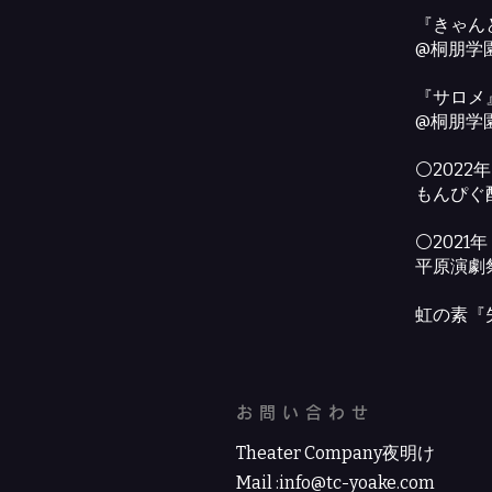
『きゃん
@桐朋学
『サロメ
@桐朋学
⚪2022年
もんぴぐ
⚪2021年
平原演劇
虹の素『
お問い合わせ
Theater Company夜明け
​Mail :
info@tc-yoake.com