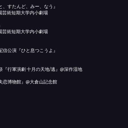
と、すたんど、みー、なう』
園芸術短期大学内小劇場
』
園芸術短期大学内小劇場
配信公演『ひと息つこうよ』
祭『行軍演劇 十月の天地/逃』@深作湿地
失恋博物館』@大倉山記念館