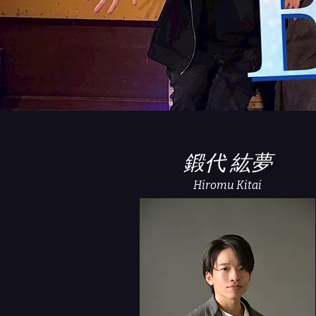
​​鍛代 紘夢
​Hiromu Kitai