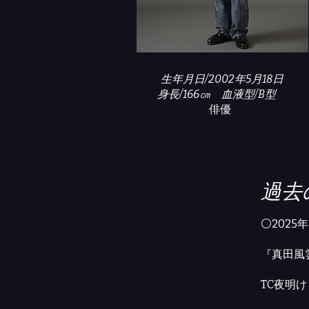
生年月日/2002年5月18日
​身長/166㎝ 血液型/B型
​俳優
​過
⚪2025年
『真田風
TC夜明け