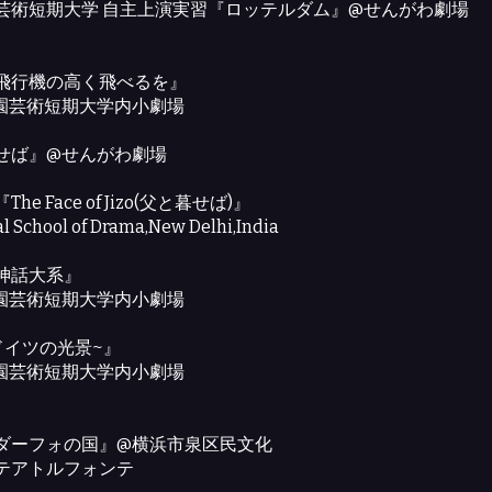
芸術短期大学 自主上演実習『ロッテルダム』@せんがわ劇場
飛行機の高く飛べるを』
園芸術短期大学内小劇場
せば』@せんがわ劇場
he Face of Jizo(父と暮せば)』
l School of Drama,New Delhi,India
神話大系』
園芸術短期大学内小劇場
ドイツの光景~』
園芸術短期大学内小劇場
ダーフォの国』@横浜市泉区民文化
テアトルフォンテ