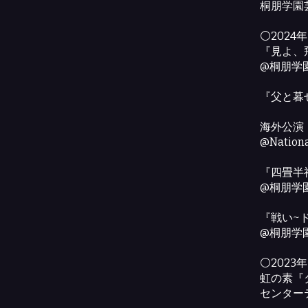
桐朋学園
⚪2024年
『見よ、
@桐朋学
『父と暮
海外公演『T
@Nationa
『四畳半
@桐朋学
『戦い~
@桐朋学
⚪2023年
虹の素『
センター